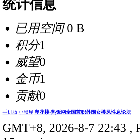
统计信息
已用空间
0 B
积分
1
威望
0
金币
1
贡献
0
手机版
|
小黑屋
|
爬花楼-热饭网全国兼职外围女楼凤性息论坛
GMT+8, 2026-8-7 22:43
, 