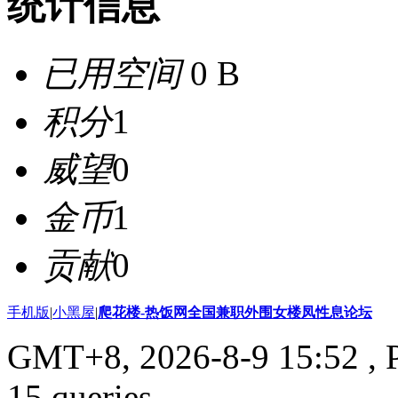
统计信息
已用空间
0 B
积分
1
威望
0
金币
1
贡献
0
手机版
|
小黑屋
|
爬花楼-热饭网全国兼职外围女楼凤性息论坛
GMT+8, 2026-8-9 15:52
, 
15 queries .