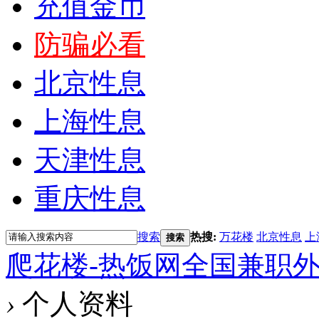
充值金币
防骗必看
北京性息
上海性息
天津性息
重庆性息
搜索
热搜:
万花楼
北京性息
上
搜索
爬花楼-热饭网全国兼职
›
个人资料