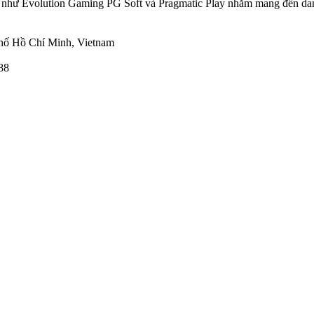
 như Evolution Gaming PG Soft và Pragmatic Play nhằm mang đến danh
phố Hồ Chí Minh, Vietnam
88