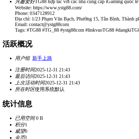
兴趣爱好
TG88 hợp tác với các nhà cung cấp iGaming quốc tế
Website: https://www.ystg88.com/
Phone: 0347128912
Địa chỉ: 1/23 Phạm Văn Bạch, Phường 15, Tân Bình, Thành 
Email: contact@ystg88com
Tags: #TG88 #TG_88 #ystg88com #linkvaoTG88 #dangkiTG
活跃概况
用户组
新手上路
注册时间
2025-12-31 21:43
最后访问
2025-12-31 21:43
上次活动时间
2025-12-31 21:43
所在时区
使用系统默认
统计信息
已用空间
0 B
积分
1
威望
0
金币
1