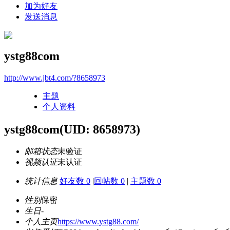
加为好友
发送消息
ystg88com
http://www.jbt4.com/?8658973
主题
个人资料
ystg88com
(UID: 8658973)
邮箱状态
未验证
视频认证
未认证
统计信息
好友数 0
|
回帖数 0
|
主题数 0
性别
保密
生日
-
个人主页
https://www.ystg88.com/