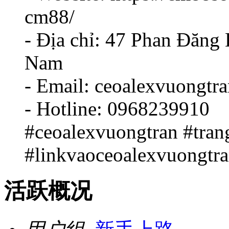
cm88/
- Địa chỉ: 47 Phan Đăng
Nam
- Email: ceoalexvuongt
- Hotline: 0968239910
#ceoalexvuongtran #tra
#linkvaoceoalexvuongtr
活跃概况