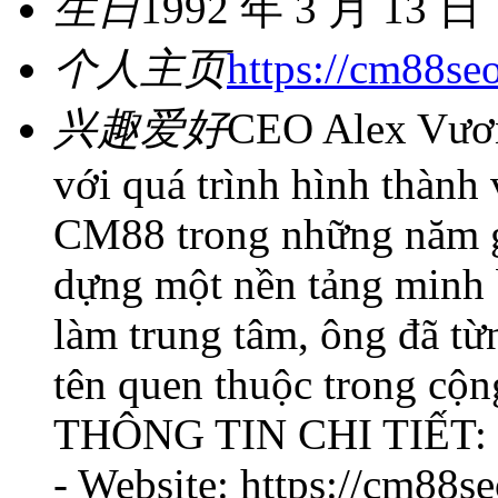
生日
1992 年 3 月 13 日
个人主页
https://cm88se
兴趣爱好
CEO Alex Vương
với quá trình hình thành 
CM88 trong những năm g
dựng một nền tảng minh 
làm trung tâm, ông đã t
tên quen thuộc trong cộng
THÔNG TIN CHI TIẾT:
- Website: https://cm88s