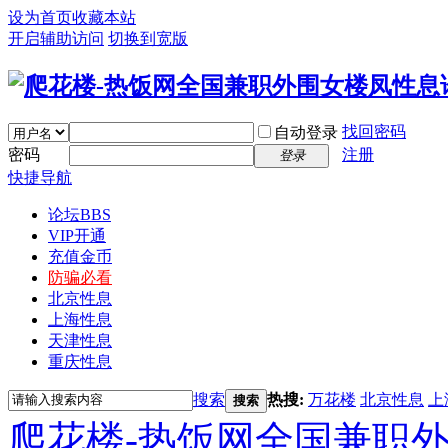
设为首页
收藏本站
开启辅助访问
切换到宽版
找回密码
自动登录
密码
注册
登录
快捷导航
论坛
BBS
VIP开通
充值金币
防骗必看
北京性息
上海性息
天津性息
重庆性息
搜索
热搜:
万花楼
北京性息
上
搜索
爬花楼-热饭网全国兼职