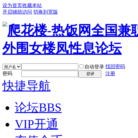
设为首页
收藏本站
开启辅助访问
切换到宽版
找回密码
自动登录
密码
注册
登录
快捷导航
论坛
BBS
VIP开通