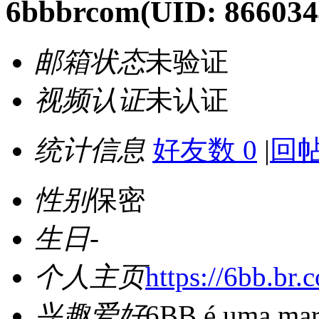
6bbbrcom
(UID: 866034
邮箱状态
未验证
视频认证
未认证
统计信息
好友数 0
|
回帖
性别
保密
生日
-
个人主页
https://6bb.br.
兴趣爱好
6BB é uma marc