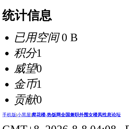
统计信息
已用空间
0 B
积分
1
威望
0
金币
1
贡献
0
手机版
|
小黑屋
|
爬花楼-热饭网全国兼职外围女楼凤性息论坛