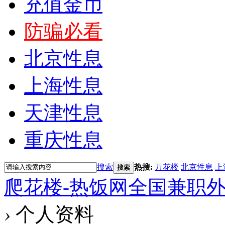
充值金币
防骗必看
北京性息
上海性息
天津性息
重庆性息
搜索
热搜:
万花楼
北京性息
上
搜索
爬花楼-热饭网全国兼职
›
个人资料