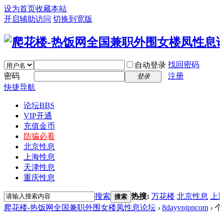
设为首页
收藏本站
开启辅助访问
切换到宽版
找回密码
自动登录
密码
注册
登录
快捷导航
论坛
BBS
VIP开通
充值金币
防骗必看
北京性息
上海性息
天津性息
重庆性息
搜索
热搜:
万花楼
北京性息
上
搜索
爬花楼-热饭网全国兼职外围女楼凤性息论坛
›
8dayvnjpncom
›