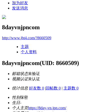
加为好友
发送消息
8dayvnjpncom
http://www.jbt4.com/?8660509
主题
个人资料
8dayvnjpncom
(UID: 8660509)
邮箱状态
未验证
视频认证
未认证
统计信息
好友数 0
|
回帖数 0
|
主题数 0
性别
保密
生日
-
个人主页
https://8day-vn.jpn.com/