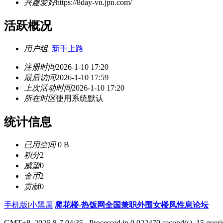
兴趣爱好
https://8day-vn.jpn.com/
活跃概况
用户组
新手上路
注册时间
2026-1-10 17:20
最后访问
2026-1-10 17:59
上次活动时间
2026-1-10 17:20
所在时区
使用系统默认
统计信息
已用空间
0 B
积分
2
威望
0
金币
2
贡献
0
手机版
|
小黑屋
|
爬花楼-热饭网全国兼职外围女楼凤性息论坛
GMT+8, 2026-8-7 04:35
, Processed in 0.022470 second(s), 15 querie