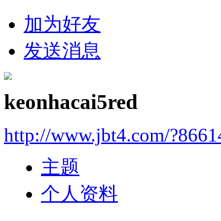
加为好友
发送消息
keonhacai5red
http://www.jbt4.com/?866
主题
个人资料