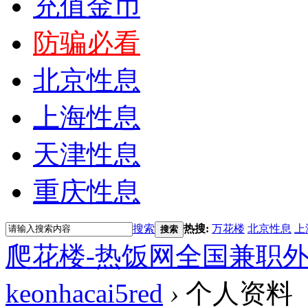
充值金币
防骗必看
北京性息
上海性息
天津性息
重庆性息
搜索
热搜:
万花楼
北京性息
上
搜索
爬花楼-热饭网全国兼职
keonhacai5red
›
个人资料