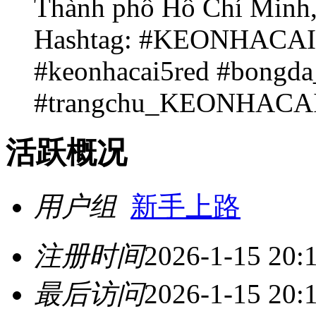
Thành phố Hồ Chí Minh,
Hashtag: #KEONHACA
#keonhacai5red #bon
#trangchu_KEONHACA
活跃概况
用户组
新手上路
注册时间
2026-1-15 20:
最后访问
2026-1-15 20: