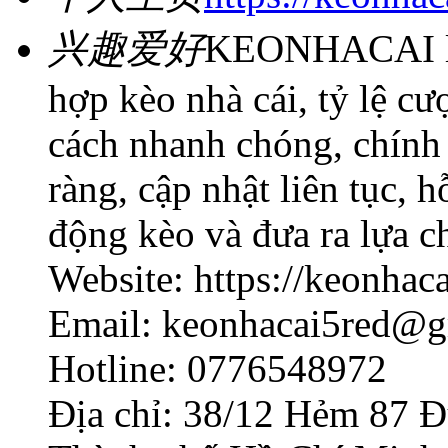
兴趣爱好
KEONHACAI là 
hợp kèo nhà cái, tỷ lệ cư
cách nhanh chóng, chính 
ràng, cập nhật liên tục, 
động kèo và đưa ra lựa c
Website: https://keonhaca
Email: keonhacai5red@g
Hotline: 0776548972
Địa chỉ: 38/12 Hẻm 87 