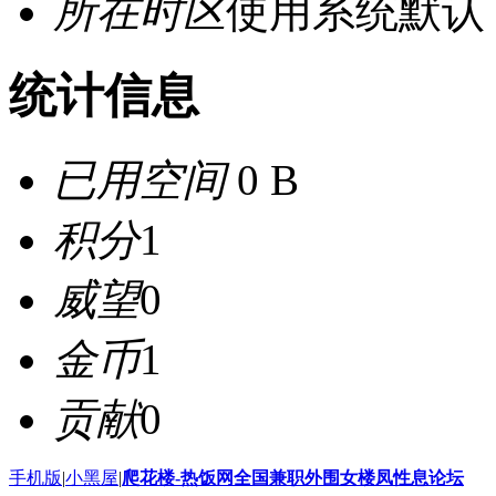
所在时区
使用系统默认
统计信息
已用空间
0 B
积分
1
威望
0
金币
1
贡献
0
手机版
|
小黑屋
|
爬花楼-热饭网全国兼职外围女楼凤性息论坛