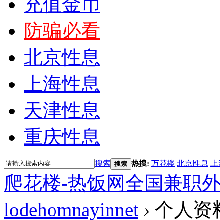
充值金币
防骗必看
北京性息
上海性息
天津性息
重庆性息
搜索
热搜:
万花楼
北京性息
上
搜索
爬花楼-热饭网全国兼职
lodehomnayinnet
›
个人资