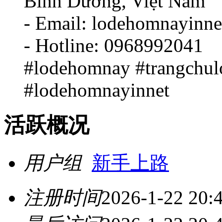
Bình Dương, Việt Nam
- Email: lodehomnayinn
- Hotline: 0968992041
#lodehomnay #trangchu
#lodehomnayinnet
活跃概况
用户组
新手上路
注册时间
2026-1-22 20: