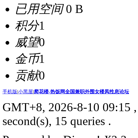
已用空间
0 B
积分
1
威望
0
金币
1
贡献
0
手机版
|
小黑屋
|
爬花楼-热饭网全国兼职外围女楼凤性息论坛
GMT+8, 2026-8-10 09:15
,
second(s), 15 queries .