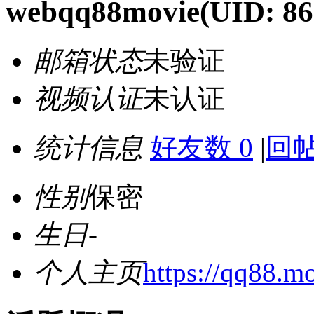
webqq88movie
(UID: 8
邮箱状态
未验证
视频认证
未认证
统计信息
好友数 0
|
回帖
性别
保密
生日
-
个人主页
https://qq88.mo