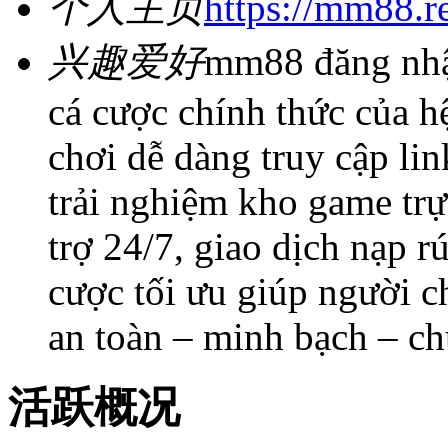
个人主页
https://mm88.re
兴趣爱好
mm88 đăng nhập
cá cược chính thức của h
chơi dễ dàng truy cập li
trải nghiệm kho game trự
trợ 24/7, giao dịch nạp r
cược tối ưu giúp người c
an toàn – minh bạch – c
活跃概况