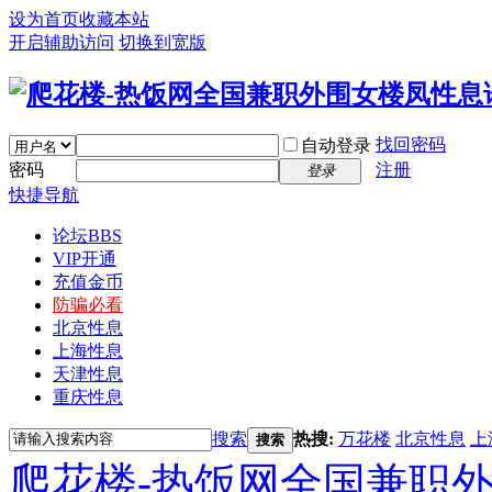
设为首页
收藏本站
开启辅助访问
切换到宽版
找回密码
自动登录
密码
注册
登录
快捷导航
论坛
BBS
VIP开通
充值金币
防骗必看
北京性息
上海性息
天津性息
重庆性息
搜索
热搜:
万花楼
北京性息
上
搜索
爬花楼-热饭网全国兼职