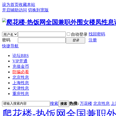
设为首页
收藏本站
开启辅助访问
切换到宽版
找回密码
自动登录
密码
注册
登录
快捷导航
论坛
BBS
VIP开通
充值金币
防骗必看
北京性息
上海性息
天津性息
重庆性息
搜索
热搜:
万花楼
北京性息
上
搜索
爬花楼-热饭网全国兼职