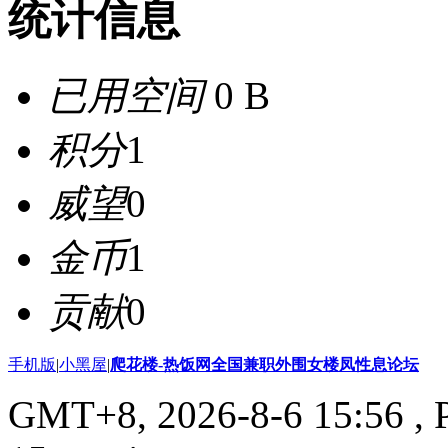
统计信息
已用空间
0 B
积分
1
威望
0
金币
1
贡献
0
手机版
|
小黑屋
|
爬花楼-热饭网全国兼职外围女楼凤性息论坛
GMT+8, 2026-8-6 15:56
, 