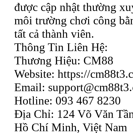
được cập nhật thường x
môi trường chơi công bằ
tất cả thành viên.
Thông Tin Liên Hệ:
Thương Hiệu: CM88
Website: https://cm88t3.
Email: support@cm88t3
Hotline: 093 467 8230
Địa Chỉ: 124 Võ Văn Tần
Hồ Chí Minh, Việt Nam