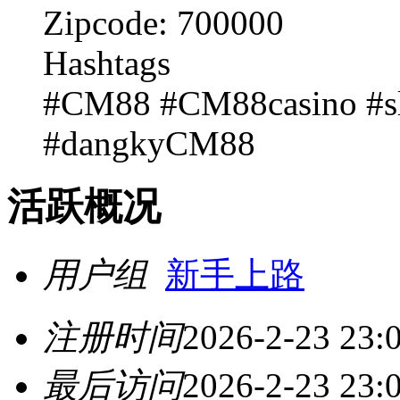
Zipcode: 700000
Hashtags
#CM88 #CM88casino #s
#dangkyCM88
活跃概况
用户组
新手上路
注册时间
2026-2-23 23:
最后访问
2026-2-23 23: