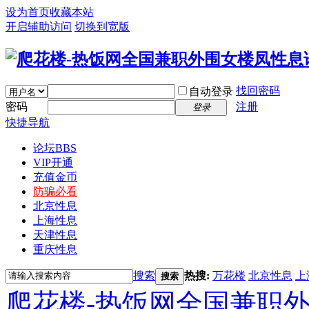
设为首页
收藏本站
开启辅助访问
切换到宽版
找回密码
自动登录
密码
注册
登录
快捷导航
论坛
BBS
VIP开通
充值金币
防骗必看
北京性息
上海性息
天津性息
重庆性息
搜索
热搜:
万花楼
北京性息
上
搜索
爬花楼-热饭网全国兼职