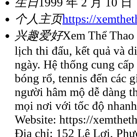
生日
1999 年 2 月 10 日
个人主页
https://xemthe
兴趣爱好
Xem Thể Thao 24
lịch thi đấu, kết quả và d
ngày. Hệ thống cung cấp 
bóng rổ, tennis đến các gi
người hâm mộ dễ dàng the
mọi nơi với tốc độ nhanh
Website: https://xemthe
Địa chỉ: 152 Lê Lợi, Ph