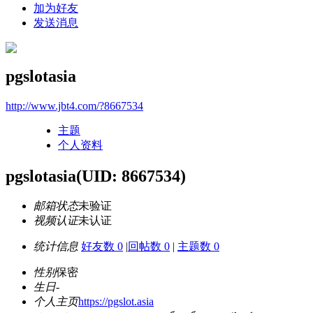
加为好友
发送消息
pgslotasia
http://www.jbt4.com/?8667534
主题
个人资料
pgslotasia
(UID: 8667534)
邮箱状态
未验证
视频认证
未认证
统计信息
好友数 0
|
回帖数 0
|
主题数 0
性别
保密
生日
-
个人主页
https://pgslot.asia