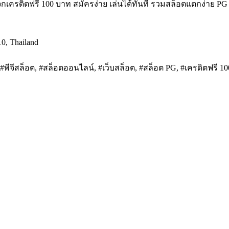
เครดิตฟรี 100 บาท สมัครง่าย เล่นได้ทันที รวมสล็อตแตกง่าย PG
10, Thailand
สล็อต, #สล็อตออนไลน์, #เว็บสล็อต, #สล็อต PG, #เครดิตฟรี 100 บา