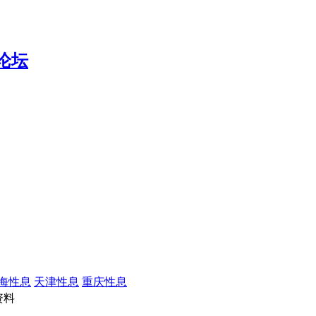
海性息
天津性息
重庆性息
资料