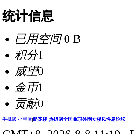
统计信息
已用空间
0 B
积分
1
威望
0
金币
1
贡献
0
手机版
|
小黑屋
|
爬花楼-热饭网全国兼职外围女楼凤性息论坛