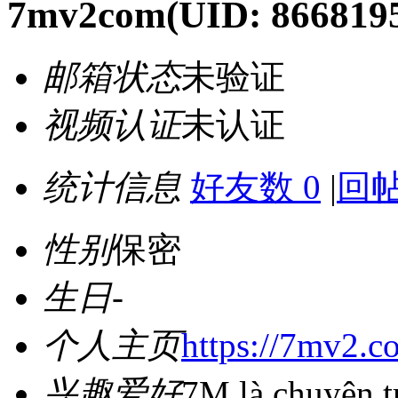
7mv2com
(UID: 866819
邮箱状态
未验证
视频认证
未认证
统计信息
好友数 0
|
回帖
性别
保密
生日
-
个人主页
https://7mv2.c
兴趣爱好
7M là chuyên t