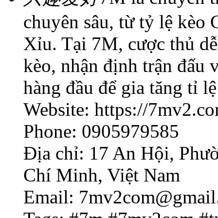
chuyên sâu, từ tỷ lệ kèo
Xỉu. Tại 7M, cược thủ dễ
kèo, nhận định trận đấu 
hàng đầu để gia tăng tỉ lệ
Website: https://7mv2.c
Phone: 0905979585
Địa chỉ: 17 An Hội, Phư
Chí Minh, Việt Nam
Email: 7mv2com@gmail