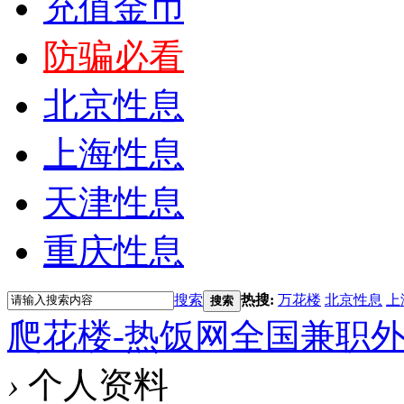
充值金币
防骗必看
北京性息
上海性息
天津性息
重庆性息
搜索
热搜:
万花楼
北京性息
上
搜索
爬花楼-热饭网全国兼职
›
个人资料