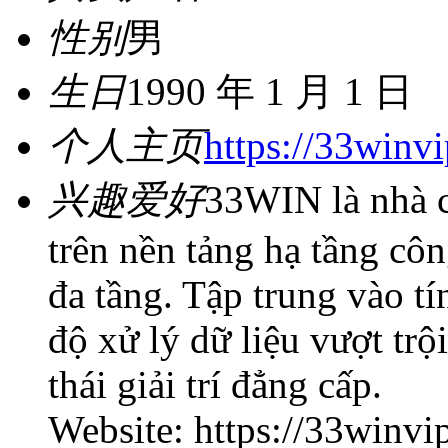
性别
男
生日
1990 年 1 月 1 日
个人主页
https://33winvi
兴趣爱好
33WIN là nhà c
trên nền tảng hạ tầng cô
đa tầng. Tập trung vào t
độ xử lý dữ liệu vượt tr
thái giải trí đẳng cấp.
Website: https://33winvi