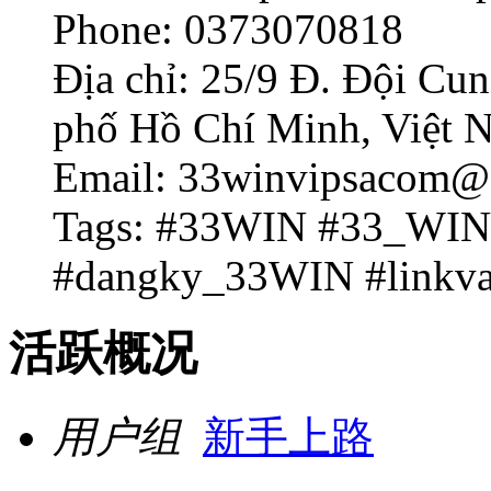
Phone: 0373070818
Địa chỉ: 25/9 Đ. Đội Cu
phố Hồ Chí Minh, Việt 
Email: 33winvipsacom@
Tags: #33WIN #33_WIN
#dangky_33WIN #link
活跃概况
用户组
新手上路