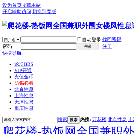
设为首页
收藏本站
开启辅助访问
切换到宽版
找回密码
自动登录
密码
注册
登录
快捷导航
论坛
BBS
VIP开通
充值金币
防骗必看
北京性息
上海性息
天津性息
重庆性息
搜索
热搜:
万花楼
北京性息
上
搜索
爬花楼-热饭网全国兼职