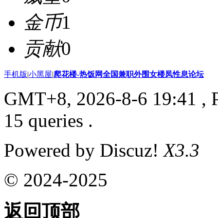
金币
1
贡献
0
手机版
|
小黑屋
|
爬花楼-热饭网全国兼职外围女楼凤性息论坛
GMT+8, 2026-8-6 19:41
, 
15 queries .
Powered by Discuz!
X3.3
© 2024-2025
返回顶部