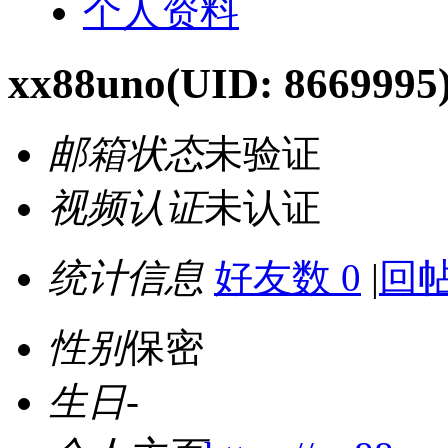
个人资料
xx88uno
(UID: 8669995
邮箱状态
未验证
视频认证
未认证
统计信息
好友数 0
|
回帖
性别
保密
生日
-