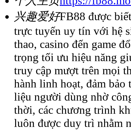
个人主页
https://fb88.mo
兴趣爱好
FB88 được biết
trực tuyến uy tín với hệ s
thao, casino đến game đổ
trọng tối ưu hiệu năng g
truy cập mượt trên mọi th
hành linh hoạt, đảm bảo 
liệu người dùng nhờ côn
thời, các chương trình k
luôn được duy trì nhằm n