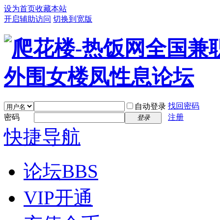
设为首页
收藏本站
开启辅助访问
切换到宽版
找回密码
自动登录
密码
注册
登录
快捷导航
论坛
BBS
VIP开通