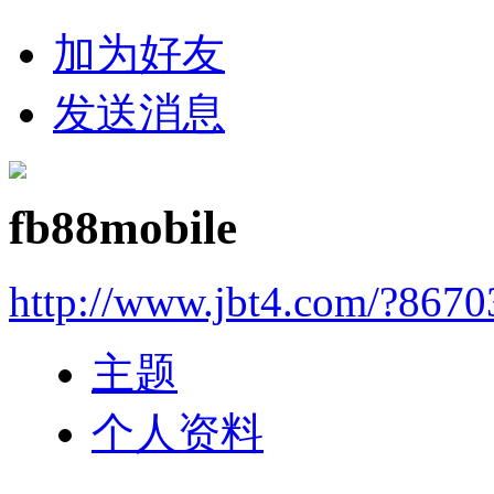
加为好友
发送消息
fb88mobile
http://www.jbt4.com/?867
主题
个人资料