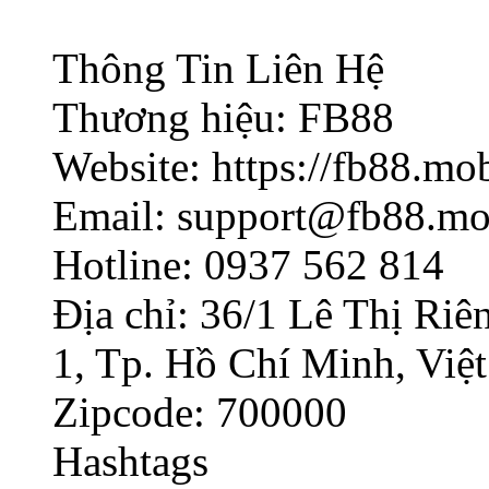
Thông Tin Liên Hệ
Thương hiệu: FB88
Website: https://fb88.mob
Email: support@fb88.mo
Hotline: 0937 562 814
Địa chỉ: 36/1 Lê Thị R
1, Tp. Hồ Chí Minh, Việ
Zipcode: 700000
Hashtags