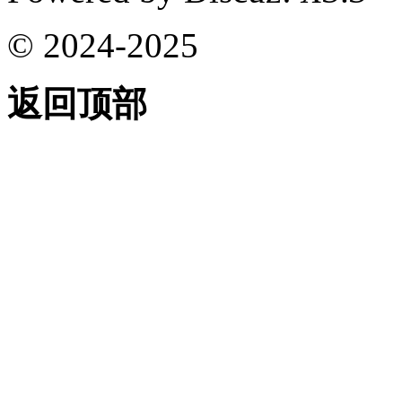
© 2024-2025
返回顶部