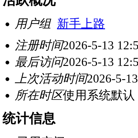
活跃概况
用户组
新手上路
注册时间
2026-5-13 12:
最后访问
2026-5-13 12:
上次活动时间
2026-5-13
所在时区
使用系统默认
统计信息