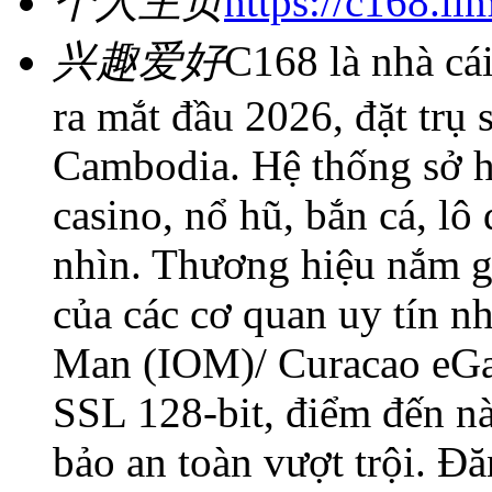
个人主页
https://c168.lim
兴趣爱好
C168 là nhà cái
ra mắt đầu 2026, đặt trụ 
Cambodia. Hệ thống sở h
casino, nổ hũ, bắn cá, lô 
nhìn. Thương hiệu nắm g
của các cơ quan uy tín n
Man (IOM)/ Curacao eGa
SSL 128-bit, điểm đến nà
bảo an toàn vượt trội. 