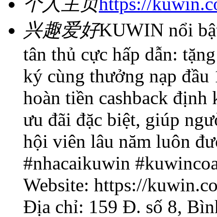
个人主页
https://kuwin.c
兴趣爱好
KUWIN nổi bật
tân thủ cực hấp dẫn: tặ
ký cùng thưởng nạp đầu 1
hoàn tiền cashback định 
ưu đãi đặc biệt, giúp ng
hội viên lâu năm luôn đư
#nhacaikuwin #kuwincoa
Website: https://kuwin.c
Địa chỉ: 159 Đ. số 8, B