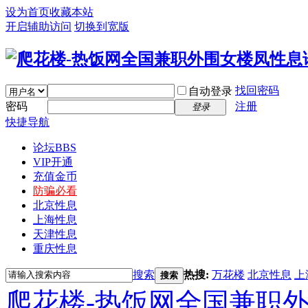
设为首页
收藏本站
开启辅助访问
切换到宽版
找回密码
自动登录
密码
注册
登录
快捷导航
论坛
BBS
VIP开通
充值金币
防骗必看
北京性息
上海性息
天津性息
重庆性息
搜索
热搜:
万花楼
北京性息
上
搜索
爬花楼-热饭网全国兼职