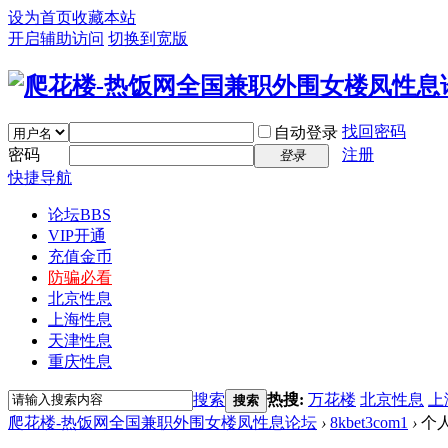
设为首页
收藏本站
开启辅助访问
切换到宽版
找回密码
自动登录
密码
注册
登录
快捷导航
论坛
BBS
VIP开通
充值金币
防骗必看
北京性息
上海性息
天津性息
重庆性息
搜索
热搜:
万花楼
北京性息
上
搜索
爬花楼-热饭网全国兼职外围女楼凤性息论坛
›
8kbet3com1
›
个