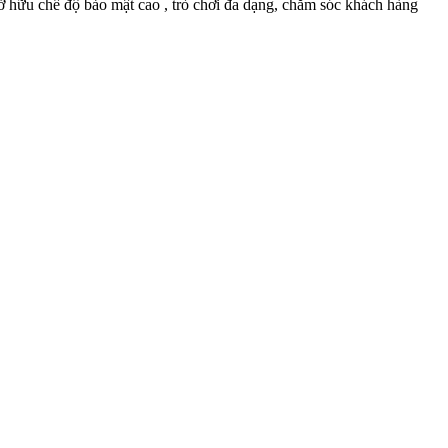
 hữu chế độ bảo mật cao , trò chơi đa dạng, chăm sóc khách hàng