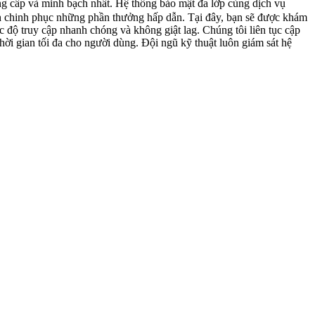
 cấp và minh bạch nhất. Hệ thống bảo mật đa lớp cùng dịch vụ
ình chinh phục những phần thưởng hấp dẫn. Tại đây, bạn sẽ được khám
ốc độ truy cập nhanh chóng và không giật lag. Chúng tôi liên tục cập
 thời gian tối đa cho người dùng. Đội ngũ kỹ thuật luôn giám sát hệ