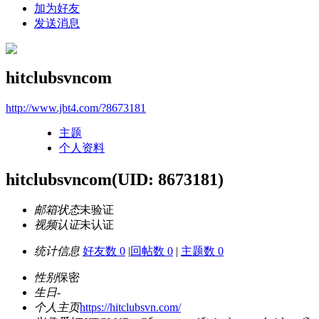
加为好友
发送消息
hitclubsvncom
http://www.jbt4.com/?8673181
主题
个人资料
hitclubsvncom
(UID: 8673181)
邮箱状态
未验证
视频认证
未认证
统计信息
好友数 0
|
回帖数 0
|
主题数 0
性别
保密
生日
-
个人主页
https://hitclubsvn.com/