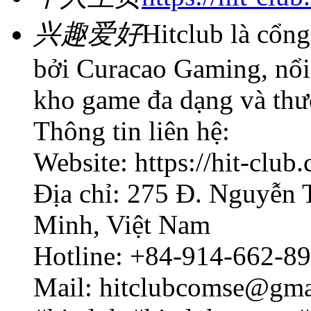
兴趣爱好
Hitclub là cổn
bởi Curacao Gaming, nổi 
kho game đa dạng và thư
Thông tin liên hệ:
Website: https://hit-club
Địa chỉ: 275 Đ. Nguyễn 
Minh, Việt Nam
Hotline: +84-914-662-8
Mail: hitclubcomse@gma