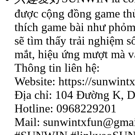
được cộng đồng game thủ
thích game bài như phỏm,
sẽ tìm thấy trải nghiệm 
mắt, hiệu ứng mượt mà v
Thông tin liên hệ:
Website: https://sunwintx
Địa chỉ: 104 Đường K, D
Hotline: 0968229201
Mail: sunwintxfun@gma