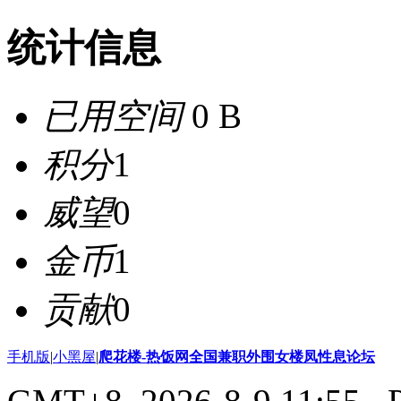
统计信息
已用空间
0 B
积分
1
威望
0
金币
1
贡献
0
手机版
|
小黑屋
|
爬花楼-热饭网全国兼职外围女楼凤性息论坛