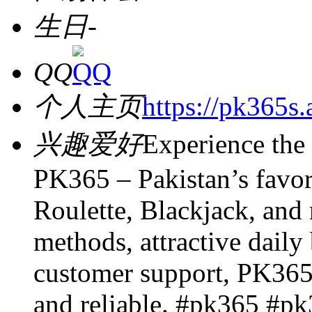
生日
-
QQ
个人主页
https://pk365s.
兴趣爱好
Experience the 
PK365 – Pakistan’s favori
Roulette, Blackjack, and
methods, attractive daily
customer support, PK365 
and reliable. #pk365 #