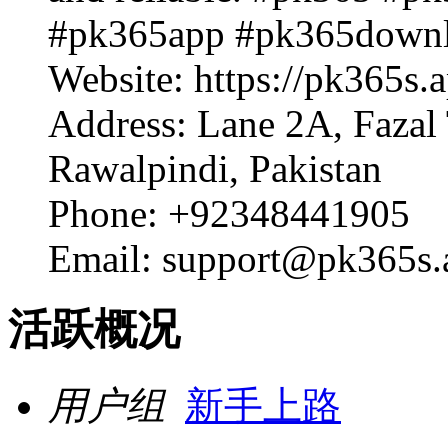
#pk365app #pk365downl
Website: https://pk365s.
Address: Lane 2A, Fazal
Rawalpindi, Pakistan
Phone: +92348441905
Email: support@pk365s.
活跃概况
用户组
新手上路