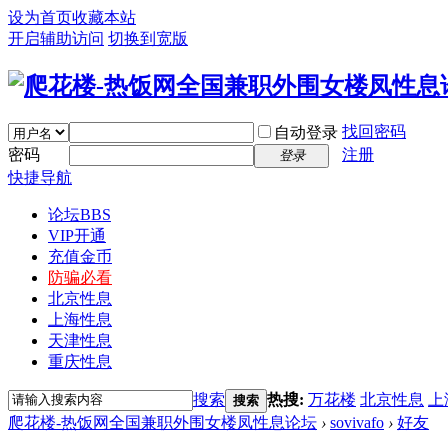
设为首页
收藏本站
开启辅助访问
切换到宽版
找回密码
自动登录
密码
注册
登录
快捷导航
论坛
BBS
VIP开通
充值金币
防骗必看
北京性息
上海性息
天津性息
重庆性息
搜索
热搜:
万花楼
北京性息
上
搜索
爬花楼-热饭网全国兼职外围女楼凤性息论坛
›
sovivafo
›
好友