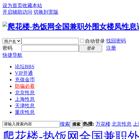
设为首页
收藏本站
开启辅助访问
切换到宽版
找回密码
自动登录
密码
注册
登录
快捷导航
论坛
BBS
VIP开通
充值金币
防骗必看
北京性息
上海性息
天津性息
重庆性息
搜索
热搜:
万花楼
北京性息
上
搜索
爬花楼-热饭网全国兼职