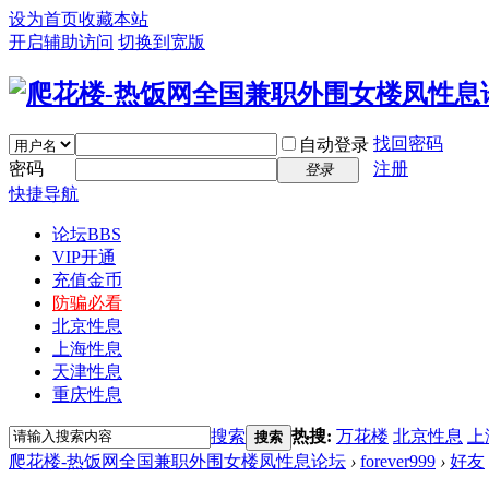
设为首页
收藏本站
开启辅助访问
切换到宽版
找回密码
自动登录
密码
注册
登录
快捷导航
论坛
BBS
VIP开通
充值金币
防骗必看
北京性息
上海性息
天津性息
重庆性息
搜索
热搜:
万花楼
北京性息
上
搜索
爬花楼-热饭网全国兼职外围女楼凤性息论坛
›
forever999
›
好友