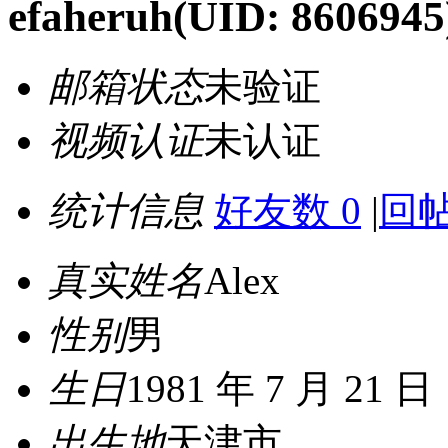
efaheruh
(UID: 8606945
邮箱状态
未验证
视频认证
未认证
统计信息
好友数 0
|
回帖
真实姓名
Alex
性别
男
生日
1981 年 7 月 21 日
出生地
天津市