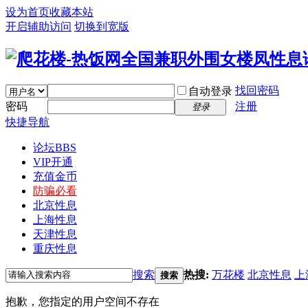
设为首页
收藏本站
开启辅助访问
切换到宽版
找回密码
自动登录
密码
注册
登录
快捷导航
论坛
BBS
VIP开通
充值金币
防骗必看
北京性息
上海性息
天津性息
重庆性息
搜索
热搜:
万花楼
北京性息
上
搜索
抱歉，您指定的用户空间不存在