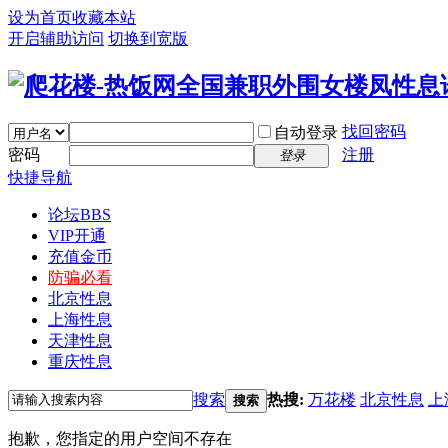
设为首页
收藏本站
开启辅助访问
切换到宽版
找回密码
自动登录
密码
注册
登录
快捷导航
论坛
BBS
VIP开通
充值金币
防骗必看
北京性息
上海性息
天津性息
重庆性息
搜索
热搜:
万花楼
北京性息
上
搜索
抱歉，您指定的用户空间不存在