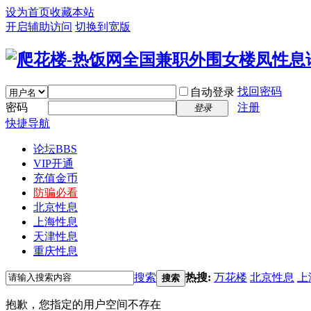
设为首页
收藏本站
开启辅助访问
切换到宽版
找回密码
自动登录
密码
注册
登录
快捷导航
论坛
BBS
VIP开通
充值金币
防骗必看
北京性息
上海性息
天津性息
重庆性息
搜索
热搜:
万花楼
北京性息
上
搜索
抱歉，您指定的用户空间不存在