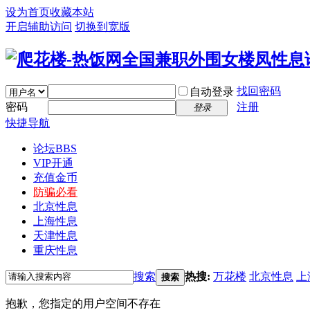
设为首页
收藏本站
开启辅助访问
切换到宽版
找回密码
自动登录
密码
注册
登录
快捷导航
论坛
BBS
VIP开通
充值金币
防骗必看
北京性息
上海性息
天津性息
重庆性息
搜索
热搜:
万花楼
北京性息
上
搜索
抱歉，您指定的用户空间不存在