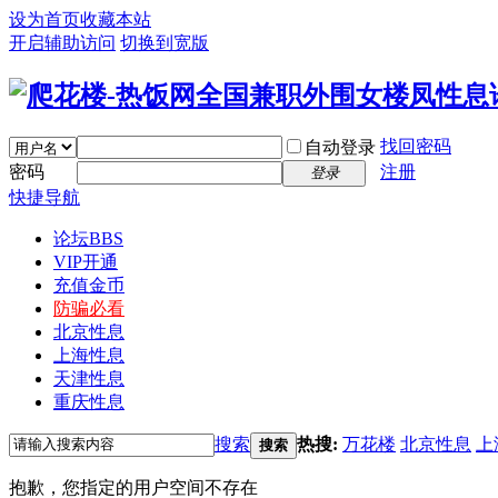
设为首页
收藏本站
开启辅助访问
切换到宽版
找回密码
自动登录
密码
注册
登录
快捷导航
论坛
BBS
VIP开通
充值金币
防骗必看
北京性息
上海性息
天津性息
重庆性息
搜索
热搜:
万花楼
北京性息
上
搜索
抱歉，您指定的用户空间不存在