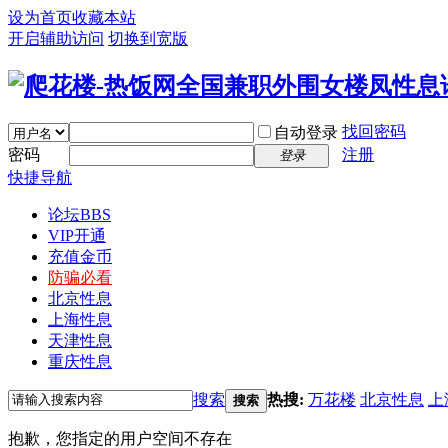
设为首页
收藏本站
开启辅助访问
切换到宽版
找回密码
自动登录
密码
注册
登录
快捷导航
论坛
BBS
VIP开通
充值金币
防骗必看
北京性息
上海性息
天津性息
重庆性息
搜索
热搜:
万花楼
北京性息
上
搜索
抱歉，您指定的用户空间不存在