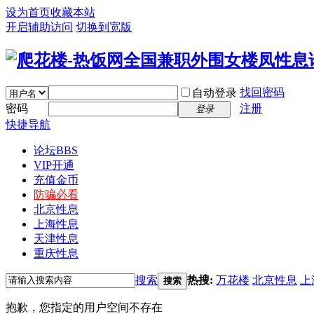
设为首页
收藏本站
开启辅助访问
切换到宽版
找回密码
自动登录
密码
注册
登录
快捷导航
论坛
BBS
VIP开通
充值金币
防骗必看
北京性息
上海性息
天津性息
重庆性息
搜索
热搜:
万花楼
北京性息
上
搜索
抱歉，您指定的用户空间不存在