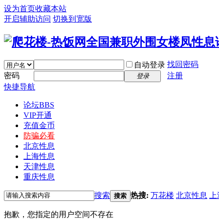
设为首页
收藏本站
开启辅助访问
切换到宽版
找回密码
自动登录
密码
注册
登录
快捷导航
论坛
BBS
VIP开通
充值金币
防骗必看
北京性息
上海性息
天津性息
重庆性息
搜索
热搜:
万花楼
北京性息
上
搜索
抱歉，您指定的用户空间不存在