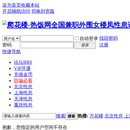
设为首页
收藏本站
开启辅助访问
切换到宽版
找回密码
自动登录
密码
注册
登录
快捷导航
论坛
BBS
VIP开通
充值金币
防骗必看
北京性息
上海性息
天津性息
重庆性息
搜索
热搜:
万花楼
北京性息
上
搜索
抱歉，您指定的用户空间不存在