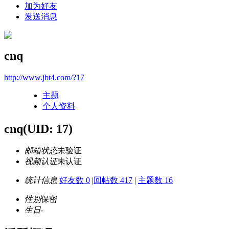
加为好友
发送消息
cnq
http://www.jbt4.com/?17
主题
个人资料
cnq
(UID: 17)
邮箱状态
未验证
视频认证
未认证
统计信息
好友数 0
|
回帖数 417
|
主题数 16
性别
保密
生日
-