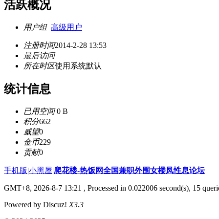
活跃概况
用户组
高级用户
注册时间
2014-2-28 13:53
最后访问
所在时区
使用系统默认
统计信息
已用空间
0 B
积分
662
威望
0
金币
229
贡献
0
手机版
|
小黑屋
|
爬花楼-热饭网全国兼职外围女楼凤性息论坛
GMT+8, 2026-8-7 13:21
, Processed in 0.022006 second(s), 15 querie
Powered by Discuz!
X3.3