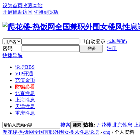
设为首页
收藏本站
开启辅助访问
切换到宽版
找回密码
自动登录
密码
注册
登录
快捷导航
论坛
BBS
VIP开通
充值金币
防骗必看
北京性息
上海性息
天津性息
重庆性息
搜索
热搜:
万花楼
北京性息
上
搜索
爬花楼-热饭网全国兼职外围女楼凤性息论坛
›
cnq
›
个人资料