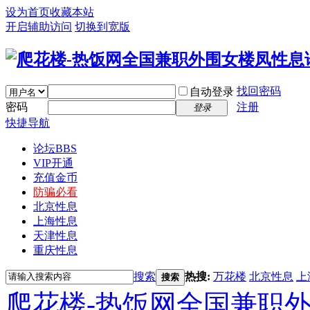
设为首页
收藏本站
开启辅助访问
切换到宽版
找回密码
自动登录
密码
注册
登录
快捷导航
论坛
BBS
VIP开通
充值金币
防骗必看
北京性息
上海性息
天津性息
重庆性息
搜索
热搜:
万花楼
北京性息
上
搜索
爬花楼-热饭网全国兼职