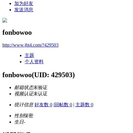
加为好友
发送消息
fonbowoo
http://www.jbt4.com/?429503
主题
个人资料
fonbowoo
(UID: 429503)
邮箱状态
未验证
视频认证
未认证
统计信息
好友数 0
|
回帖数 0
|
主题数 0
性别
保密
生日
-