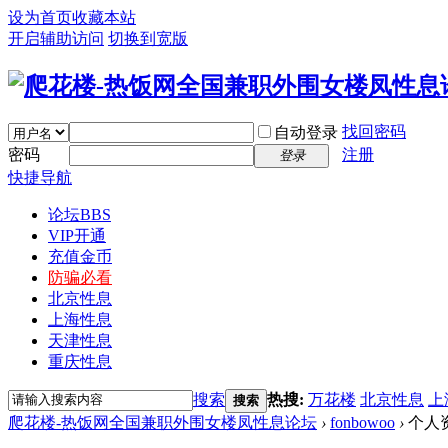
设为首页
收藏本站
开启辅助访问
切换到宽版
找回密码
自动登录
密码
注册
登录
快捷导航
论坛
BBS
VIP开通
充值金币
防骗必看
北京性息
上海性息
天津性息
重庆性息
搜索
热搜:
万花楼
北京性息
上
搜索
爬花楼-热饭网全国兼职外围女楼凤性息论坛
›
fonbowoo
›
个人