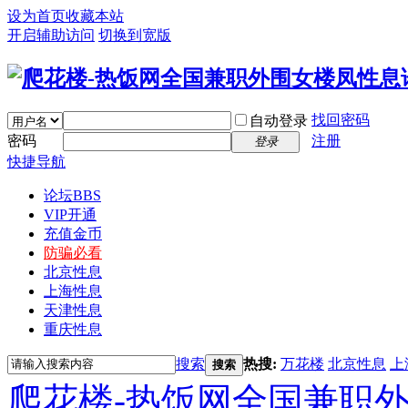
设为首页
收藏本站
开启辅助访问
切换到宽版
找回密码
自动登录
密码
注册
登录
快捷导航
论坛
BBS
VIP开通
充值金币
防骗必看
北京性息
上海性息
天津性息
重庆性息
搜索
热搜:
万花楼
北京性息
上
搜索
爬花楼-热饭网全国兼职