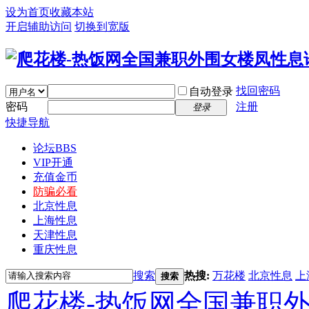
设为首页
收藏本站
开启辅助访问
切换到宽版
找回密码
自动登录
密码
注册
登录
快捷导航
论坛
BBS
VIP开通
充值金币
防骗必看
北京性息
上海性息
天津性息
重庆性息
搜索
热搜:
万花楼
北京性息
上
搜索
爬花楼-热饭网全国兼职