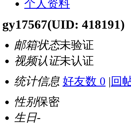
个人资料
gy17567
(UID: 418191)
邮箱状态
未验证
视频认证
未认证
统计信息
好友数 0
|
回帖
性别
保密
生日
-