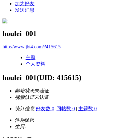
加为好友
发送消息
houlei_001
http://www.jbt4.com/?415615
主题
个人资料
houlei_001
(UID: 415615)
邮箱状态
未验证
视频认证
未认证
统计信息
好友数 0
|
回帖数 0
|
主题数 0
性别
保密
生日
-