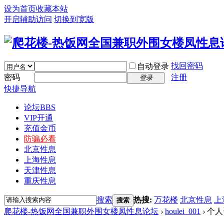
设为首页
收藏本站
开启辅助访问
切换到宽版
找回密码
自动登录
密码
注册
登录
快捷导航
论坛
BBS
VIP开通
充值金币
防骗必看
北京性息
上海性息
天津性息
重庆性息
搜索
热搜:
万花楼
北京性息
上
搜索
爬花楼-热饭网全国兼职外围女楼凤性息论坛
›
houlei_001
›
个人