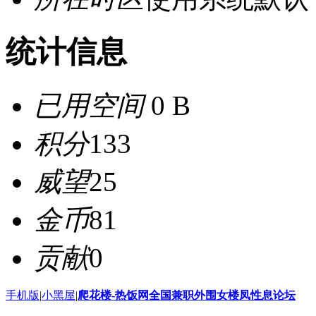
统计信息
已用空间
0 B
积分
133
威望
25
金币
81
贡献
0
手机版
|
小黑屋
|
爬花楼-热饭网全国兼职外围女楼凤性息论坛