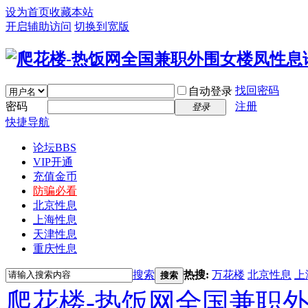
设为首页
收藏本站
开启辅助访问
切换到宽版
找回密码
自动登录
密码
注册
登录
快捷导航
论坛
BBS
VIP开通
充值金币
防骗必看
北京性息
上海性息
天津性息
重庆性息
搜索
热搜:
万花楼
北京性息
上
搜索
爬花楼-热饭网全国兼职