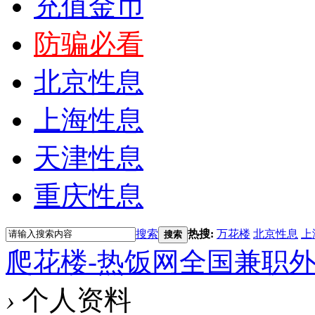
充值金币
防骗必看
北京性息
上海性息
天津性息
重庆性息
搜索
热搜:
万花楼
北京性息
上
搜索
爬花楼-热饭网全国兼职
›
个人资料