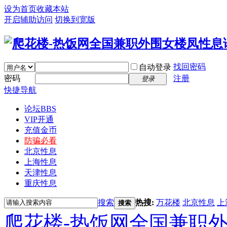
设为首页
收藏本站
开启辅助访问
切换到宽版
找回密码
自动登录
密码
注册
登录
快捷导航
论坛
BBS
VIP开通
充值金币
防骗必看
北京性息
上海性息
天津性息
重庆性息
搜索
热搜:
万花楼
北京性息
上
搜索
爬花楼-热饭网全国兼职