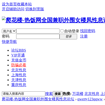
设为首页
收藏本站
开启辅助访问
切换到宽版
找回密码
自动登录
密码
注册
登录
快捷导航
论坛
BBS
VIP开通
充值金币
防骗必看
北京性息
上海性息
天津性息
重庆性息
搜索
热搜:
万花楼
北京性息
上
搜索
爬花楼-热饭网全国兼职外围女楼凤性息论坛
›
qwerty123qqww
›