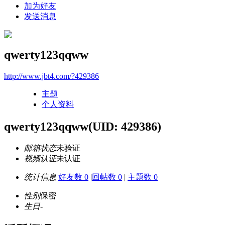
加为好友
发送消息
qwerty123qqww
http://www.jbt4.com/?429386
主题
个人资料
qwerty123qqww
(UID: 429386)
邮箱状态
未验证
视频认证
未认证
统计信息
好友数 0
|
回帖数 0
|
主题数 0
性别
保密
生日
-